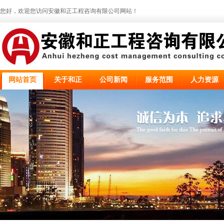
您好，欢迎您访问安徽和正工程咨询有限公司网站！
网站首页
关于和正
公司新闻
服务范围
人力资源