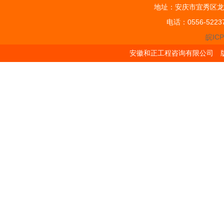
地址：安庆市宜秀区龙
电话：0556-5223
皖ICP
安徽和正工程咨询有限公司 版权所有 Cop