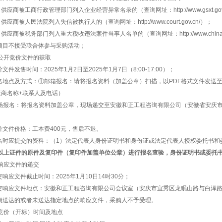
供应商被工商行政管理部门列入企业经营异常名录的（查询网址：http://www.gsxt.gov
供应商被人民法院列入失信被执行人的（查询网址：http://www.court.gov.cn/）；
）供应商被税务部门列入重大税收违法案件当事人名单的（查询网址：
http://www.chi
本项目不接受联合体参与采购活动；
公开
竞价文件的获取
价文件发售时间：2025年1月2日至2025年1月7日（8:00-17:00）；
报名地点及方式：①邮箱报名：请将报名资料（加盖公章）扫描，以PDF格式文件发送至ahh
应商名称+联系人及电话）
场报名：将报名资料加盖公章，现场递交至安徽和正工程咨询有限公司（安徽省安庆
。
竞价文件价格：工本费400元，售后不退。
报名时应提交的资料：（1）法定代表人身份证明书和身份证或法定代表人授权委托书和
以上证件的原件及复印件（复印件加盖单位公章）进行报名查验，身份证明书或委托
响应文件的递交
递交响应文件截止时间：2025年1月10日14时30分；
递交响应文件地点：安徽和正工程咨询有限公司会议室（安庆市宜秀区龙眠山路与白泽
逾期送达的或者未送达指定地点的响应文件，采购人不予受理。
竞价（开标）时间及地点