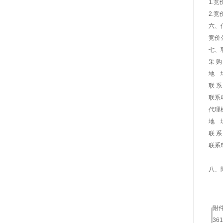
1.
2.
六、
竞价
七、
采 
地 
联 
联系电
代理
地 
联 
联系电
八、
附件
361