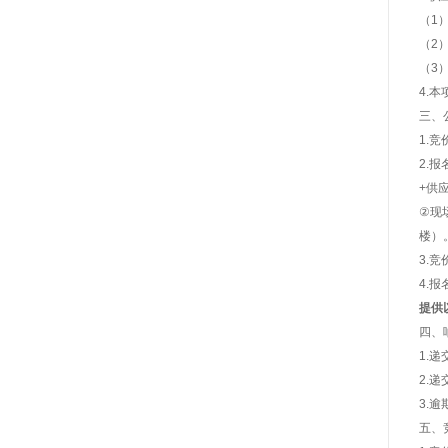
（1）
（2）
（3
4.
三、
1.竞
2.
+供
②现
楼）
3.
4.
提供
四、
1.
2.
3.
五、