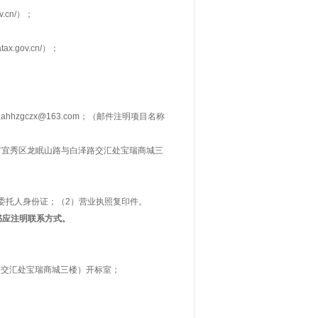
.cn/）；
natax.gov.cn/）；
zgczx@163.com；（邮件注明项目名称
市宜秀区龙眠山路与白泽路交汇处宝瑞商城三
委托人身份证；（2）营业执照复印件。
书应注明联系方式。
路交汇处宝瑞商城三楼）开标室；