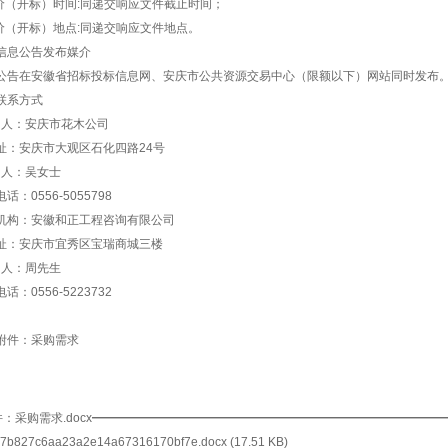
竞价（开标）时间:同递交响应文件截止时间；
竞价（开标）地点:同递交响应文件地点。
信息公告发布媒介
公告在安徽省招标投标信息网、安庆市公共资源交易中心（限额以下）网站同时发布
联系方式
购 人：安庆市花木公司
址：
安庆市大观区石化四路24号
系 人：吴女士
话：0556-5055798
机构：
安徽和正工程咨询有限公司
址：安庆市宜秀区宝瑞商城三楼
系 人：周先生
话：0556-5223732
附件：采购需求
：采购需求.docx
7b827c6aa23a2e14a67316170bf7e.docx
(17.51 KB)